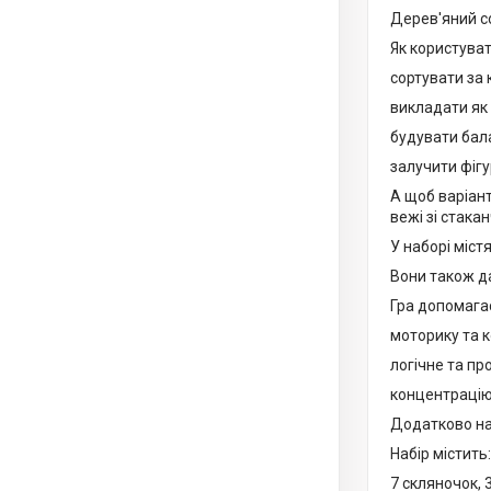
Дерев'яний со
Як користуват
сортувати за
викладати як
будувати бал
залучити фігу
А щоб варіант
вежі зі стака
У наборі міст
Вони також д
Гра допомагає
моторику та 
логічне та п
концентрацію 
Додатково на
Набір містить:
7 скляночок, 