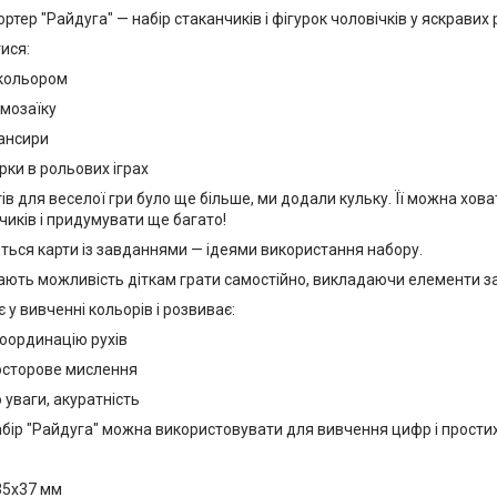
ртер "Райдуга" — набір стаканчиків і фігурок чоловічків у яскрави
ися:
 кольором
 мозаїку
ансири
рки в рольових іграх
ів для веселої гри було ще більше, ми додали кульку. Її можна хова
нчиків і придумувати ще багато!
яться карти із завданнями — ідеями використання набору.
ають можливість діткам грати самостійно, викладаючи елементи з
 у вивченні кольорів і розвиває:
координацію рухів
росторове мислення
уваги, акуратність
бір "Райдуга" можна використовувати для вивчення цифр і прости
35х37 мм