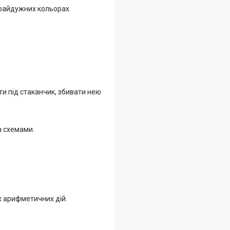
х райдужних кольорах.
ти під стаканчик, збивати нею
а схемами.
х арифметичних дій.