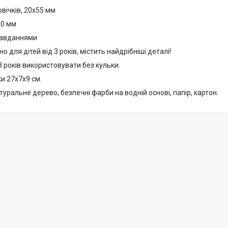
овічків, 20х55 мм
20 мм
 завданнями
 для дітей від 3 років, містить найдрібніші деталі!
3 років використовувати без кульки.
и 27х7х9 см.
туральне дерево, безпечні фарби на водній основі, папір, картон.