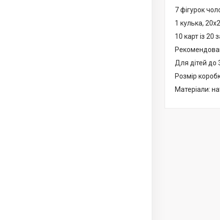
7 фігурок чол
1 кулька, 20х
10 карт із 20
Рекомендовано
Для дітей до 
Розмір коробк
Матеріали: на