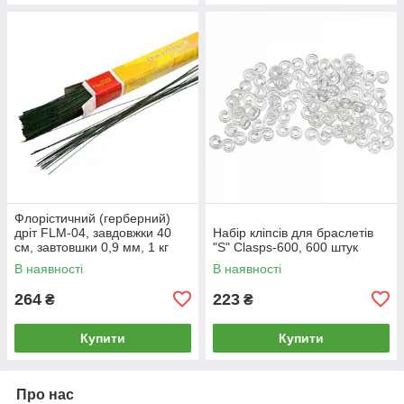
Флорістичний (герберний)
дріт FLM-04, завдовжки 40
Набір кліпсів для браслетів
см, завтовшки 0,9 мм, 1 кг
"S" Clasps-600, 600 штук
В наявності
В наявності
264
223
₴
₴
Купити
Купити
Про нас