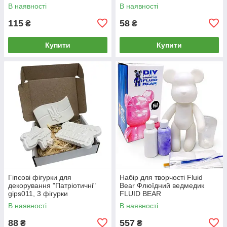
В наявності
В наявності
115
58
₴
₴
Купити
Купити
Гіпсові фігурки для
Набір для творчості Fluid
декорування "Патріотичні"
Bear Флюїдний ведмедик
gips011, 3 фігурки
FLUID BEAR
В наявності
В наявності
88
557
₴
₴