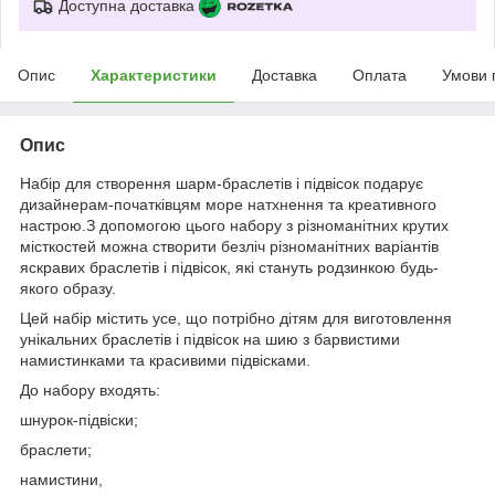
Доступна доставка
Опис
Характеристики
Доставка
Оплата
Умови 
Опис
Набір для створення шарм-браслетів і підвісок подарує
дизайнерам-початківцям море натхнення та креативного
настрою.З допомогою цього набору з різноманітних крутих
місткостей можна створити безліч різноманітних варіантів
яскравих браслетів і підвісок, які стануть родзинкою будь-
якого образу.
Цей набір містить усе, що потрібно дітям для виготовлення
унікальних браслетів і підвісок на шию з барвистими
намистинками та красивими підвісками.
До набору входять:
шнурок-підвіски;
браслети;
намистини,