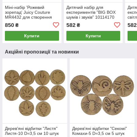
Міні-набір 'Рожевий
Дитячий набір для
Дитя
зорепад' Juicy Couture
експериментів "BIG BOX
експ
MR4432 для створення
шумів і звуків" 10114170
світ
шарм-браслетів
101
850
582
582
₴
₴
Купити
Купити
Акційні пропозиції та новинки
Дерев'яні відбитки "Листя"
Дерев'яні відбитки "Секомі"
Листя-10 D=3,5 см 10 штук
Комахи-5 D=3,5 см 5 штук