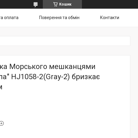
Кошик
та оплата
Поверення та обмін
Контакти
урка Морського мешканцями
ла" HJ1058-2(Gray-2) бризкає
м