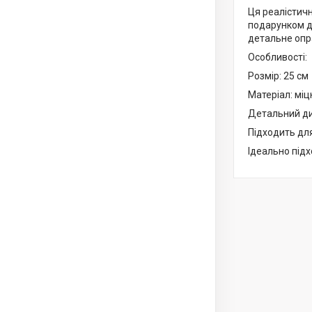
Ця реалістич
подарунком дл
детальне опра
Особливості:
Розмір: 25 см
Матеріал: міц
Детальний ди
Підходить для
Ідеально підх