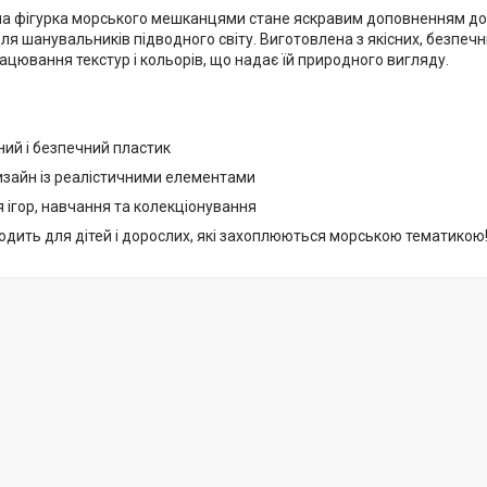
на фігурка морського мешканцями стане яскравим доповненням до 
я шанувальників підводного світу. Виготовлена з якісних, безпечн
цювання текстур і кольорів, що надає їй природного вигляду.
ний і безпечний пластик
зайн із реалістичними елементами
 ігор, навчання та колекціонування
одить для дітей і дорослих, які захоплюються морською тематикою