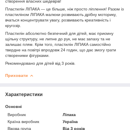
створення власних шедеврів!
Пластилін ЛІПАКА — це більше, ніж просто ліплення! Разом із
пластиліном ЛІПАКА малюки розвивають дрібну моторику,
вчаться концентрувати увагу, розвивають креативність і
кругозір.
Пластилін абсолютно безпечний для дітей, має приємну
щільну структуру, не липне до рук, не має запаху та не
залишає плям. Крім того, пластилін ЛІПАКА самостійно
твердне на повітрі впродовж 24 годин, що дає змогу грати
створеними фігурками.
Рекомендовано для дітей від 3 років.
Приховати
Характеристики
Основні
Виробник
Ліпака
Країна виробник
Україна
Вікова група
Від 3 років