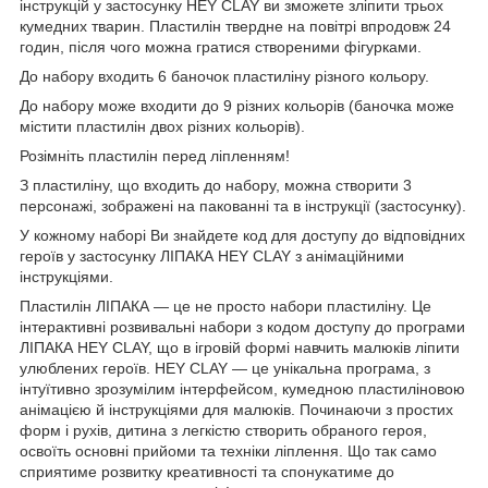
інструкцій у застосунку HEY CLAY ви зможете зліпити трьох
кумедних тварин. Пластилін твердне на повітрі впродовж 24
годин, після чого можна гратися створеними фігурками.
До набору входить 6 баночок пластиліну різного кольору.
До набору може входити до 9 різних кольорів (баночка може
містити пластилін двох різних кольорів).
Розімніть пластилін перед ліпленням!
З пластиліну, що входить до набору, можна створити 3
персонажі, зображені на пакованні та в інструкції (застосунку).
У кожному наборі Ви знайдете код для доступу до відповідних
героїв у застосунку ЛІПАКА HEY CLAY з анімаційними
інструкціями.
Пластилін ЛІПАКА — це не просто набори пластиліну. Це
інтерактивні розвивальні набори з кодом доступу до програми
ЛІПАКА HEY CLAY, що в ігровій формі навчить малюків ліпити
улюблених героїв. HEY CLAY — це унікальна програма, з
інтуїтивно зрозумілим інтерфейсом, кумедною пластиліновою
анімацією й інструкціями для малюків. Починаючи з простих
форм і рухів, дитина з легкістю створить обраного героя,
освоїть основні прийоми та техніки ліплення. Що так само
сприятиме розвитку креативності та спонукатиме до