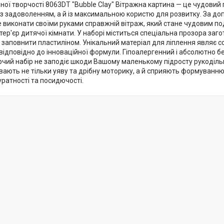
ної творчості 8063DT "Bubble Clay" Вітражна картина — це чудовий
 із задоволенням, а й із максимальною користю для розвитку. За д
 виконати своїми руками справжній вітраж, який стане чудовим п
тер'єр дитячої кімнати. У наборі міститься спеціальна прозора заго
 заповнити пластиліном. Унікальний матеріал для ліплення являє с
відповідно до інноваційної формули. Гіпоалергенний і абсолютно 
рчий набір не заподіє шкоди Вашому маленькому підросту рукодільн
вають не тільки уяву та дрібну моторику, а й сприяють формуванню
уратності та посидючості.