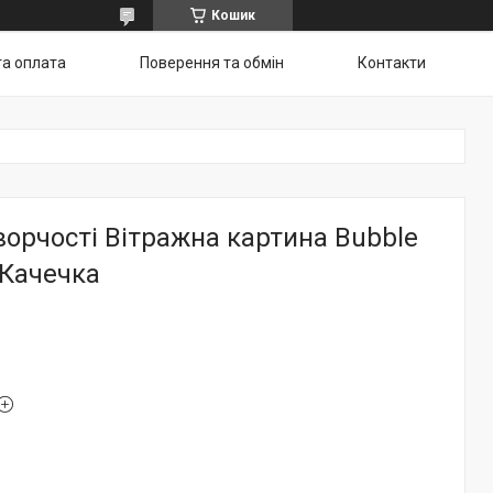
Кошик
та оплата
Поверення та обмін
Контакти
ворчості Вітражна картина Bubble
 Качечка