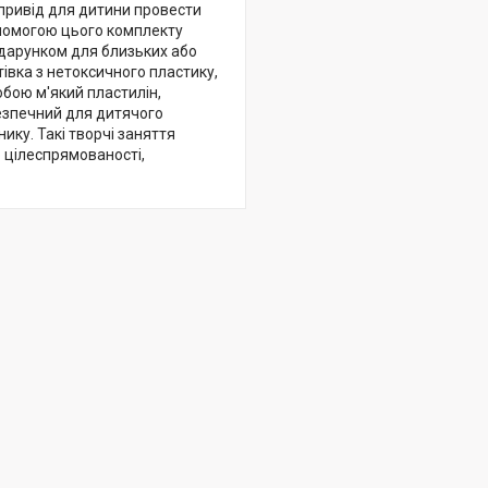
 привід для дитини провести
опомогою цього комплекту
одарунком для близьких або
тівка з нетоксичного пластику,
обою м'який пластилін,
безпечний для дитячого
ику. Такі творчі заняття
 цілеспрямованості,