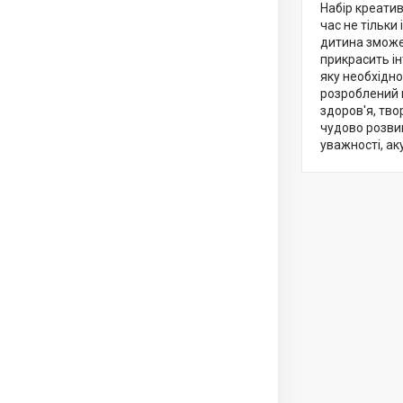
Набір креатив
час не тільки
дитина зможе
прикрасить ін
яку необхідно
розроблений 
здоров'я, тво
чудово розви
уважності, ак