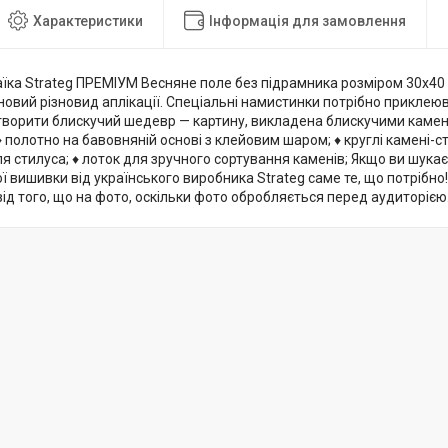
Характеристики
Інформація для замовлення
їка Strateg ПРЕМІУМ Весняне поле без підрамника розміром 30х40
новий різновид аплікації. Спеціальні намистинки потрібно приклею
ворити блискучий шедевр — картину, викладена блискучими каменям
♦ полотно на бавовняній основі з клейовим шаром; ♦ круглі камені-ст
я стилуса; ♦ лоток для зручного сортування каменів; Якщо ви шука
ї вишивки від українського виробника Strateg саме те, що потрібно!
від того, що на фото, оскільки фото обробляється перед аудиторією