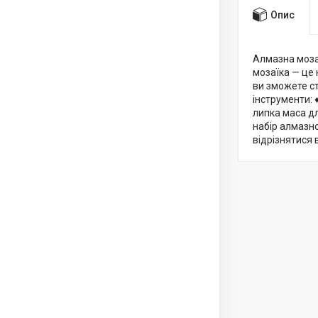
Опис
Алмазна моза
мозаїка — це 
ви зможете ст
інструменти: 
липка маса дл
набір алмазно
відрізнятися 