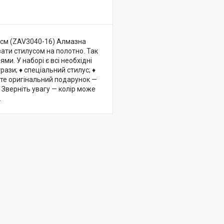
 см (ZAV3040-16) Алмазна
вати стилусом на полотно. Так
и. У наборі є всі необхідні
рази; ♦ спеціальний стилус; ♦
єте оригінальний подарунок —
 Зверніть увагу — колір може
.