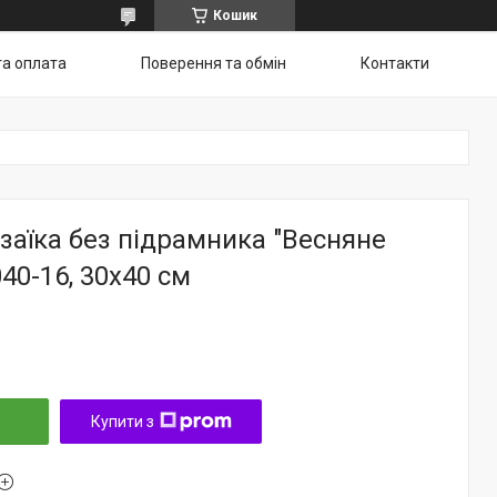
Кошик
та оплата
Поверення та обмін
Контакти
аїка без підрамника "Весняне
40-16, 30х40 см
Купити з