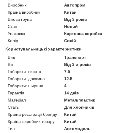
Виробник
Автопром
Країна виробник
Китай
Вікова група
Від 3 років
Стан
Новий
Упаковка
Картонна коробка
Колір
Синій
Користувальницькі характеристики
Вид
Транспорт
Вік
Від 3-х років
Габарити: висота
7.5
Габарити: довжина
12.5
Габарити: ширина
4
Гарантія
14 днів
Матеріал
Метал/пластик
Стать
Для хлопчиків
Країна реєстрації бренду
Китай
Країна-виробник товару
Китай
Тип
Автомодель