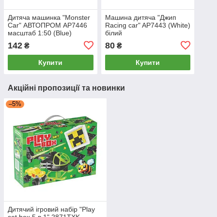
Дитяча машинка "Monster
Машина дитяча "Джип
Car" АВТОПРОМ AP7446
Racing car" AP7443 (White)
масштаб 1:50 (Blue)
білий
142
80
₴
₴
Купити
Купити
Акційні пропозиції та новинки
–5%
Дитячий ігровий набір "Play
set box 5 в 1" 2871TXK