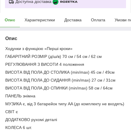
Доступна доставка
Опис
Характеристики
Доставка
Оплата
Умови п
Опис
Ходунки з функцією «Перші кроки»
ГАБАРІТНИЙ РОЗМІР (д/ш/в) 70 см / 54 см / 62 см
РЕГУЛЮВАННЯ З ВИСОТИ 4 положення
ВИСОТА ВІД ПОЛА ДО СТОЛИКА (min/max) 45 см / 49см
ВИСОТА ВІД ПОЛА ДО СИДАННЯ (min/max) 27 см / 31см
ВИСОТА ВІД ПОЛА ДО СПИНКИ (min/max) 58 см / 64см
ПАНЕЛЬ знімна
МУЗИКА є, від 3 батарейок типу AA (до комплекту не входять)
СВІТ є
ДОДАТКОВО рухомі деталі
КОЛЕСА 6 шт.