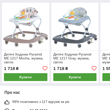
Дитячі Ходунки Pyramid
Дитячі Ходунки Pyramid
Дитя
ME 1217 Mocha, музика,
ME 1217 Gray, музика,
ME 1
світло
світло
музи
1 718
1 718
1 5
₴
₴
Купити
Купити
Про нас
99% позитивних з 117 відгуків за рік