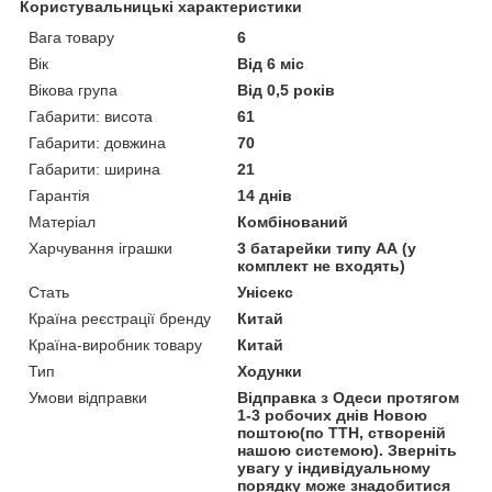
Користувальницькі характеристики
Вага товару
6
Вік
Від 6 міс
Вікова група
Від 0,5 років
Габарити: висота
61
Габарити: довжина
70
Габарити: ширина
21
Гарантія
14 днів
Матеріал
Комбінований
Харчування іграшки
3 батарейки типу АА (у
комплект не входять)
Стать
Унісекс
Країна реєстрації бренду
Китай
Країна-виробник товару
Китай
Тип
Ходунки
Умови відправки
Відправка з Одеси протягом
1-3 робочих днів Новою
поштою(по ТТН, створеній
нашою системою). Зверніть
увагу у індивідуальному
порядку може знадобитися